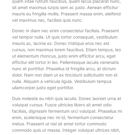
quam vitae rutrum faucibus, quam lacus placerat nunc,
sit amet maximus turpis sem ac justo. Aenean efficitur
mauris eu fringilla mollis. Praesent massa enim, eleifend
vel maximus nec, facilisis quis nunc.
Donec in diam nec enim consectetur facilisis. Praesent
vel tempor nulla. Ut quis tortor consequat, vestibulum
mauris ac, lacinia ex. Donec tristique eros nec est
cursus, non maximus lorem faucibus. Etiam tempus, leo
ut elementum rhoncus, justo enim efficitur arcu, eget
efficitur elit tortor in leo. Pellentesque iaculis venenatis
nunc et porttitor. Phasellus id fringilla arcu, at dictum
dolor. Nam non diam ut ex tincidunt sollicitudin non et
nulla. Aliquam a vehicula ligula. Vestibulum tempus
ullamcorper justo eget porttitor.
Duis molestie eu nibh quis iaculis. Donec laoreet urna at
volutpat cursus. Fusce ultricies libero sit amet odio
facilisis, dignissim fermentum orci volutpat. Phasellus mi
enim, scelerisque nec mi id, fermentum consectetur
metus. Praesent ut nisl sit amet tortor commodo
commodo quis ut massa. Integer volutpat ultrices nibh,