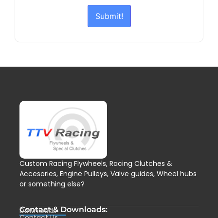
Submit!
Custom Racing Flywheels, Racing Clutches &
Accesories, Engine Pulleys, Valve guides, Wheel hubs
or something else?
Contact & Downloads:
Downloads
Contact Us