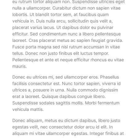
eu rutrum tortor aliquam non. Suspendisse ultricies eget
nulla a ullamcorper. Curabitur dictum non sapien vitae
lobortis. Ut blandit tortor sem, at faucibus quam
vehicula in. Duis nulla arcu, sollicitudin quis velit a,
placerat varius lacus. Ut dapibus dolor eu pulvinar
efficitur. Sed condimentum nunc a libero pellentesque
laoreet. Cras placerat metus ac sapien feugiat gravida.
Fusce porta magna sed nisl rutrum accumsan in vitae
tellus. Donec non justo finibus elit luctus tempor.
Pellentesque et ante et neque efficitur rhoncus eu vitae
mauris.
Donec eu ultrices mi, sed ullamcorper eros. Phasellus
facilisis consectetur est. Nunc tortor sapien, viverra id
ultrices a, posuere in urna. Nulla commodo dignissim
erat a laoreet. Quisque dapibus congue libero.
Suspendisse sodales sagittis mollis. Morbi fermentum
vehicula mattis.
Donec aliquam, metus eu dictum dapibus, libero justo
egestas velit, nec consectetur dolor arcu id elit. In
aliquam mi vitae ullamcorper egestas. Integer finibus at