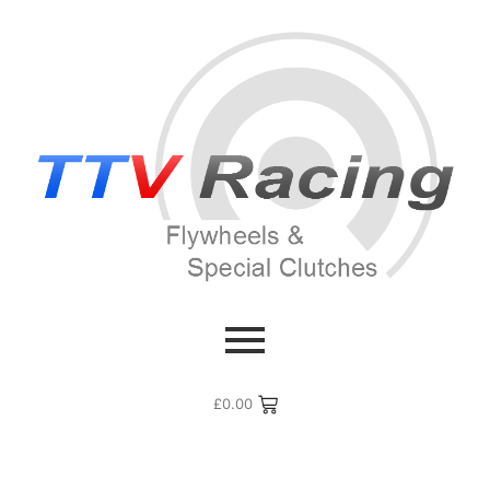
£
0.00